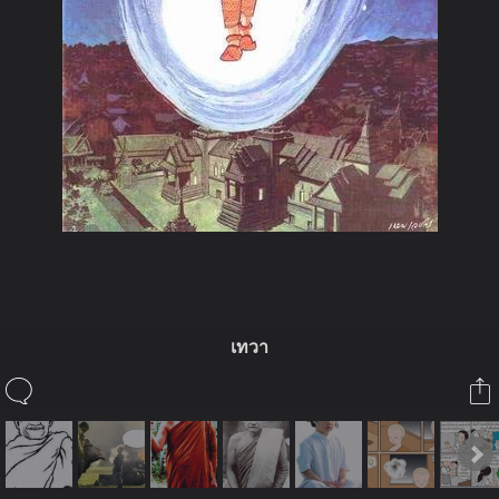
เทวา
ในอัลบั้มนี้
kk.