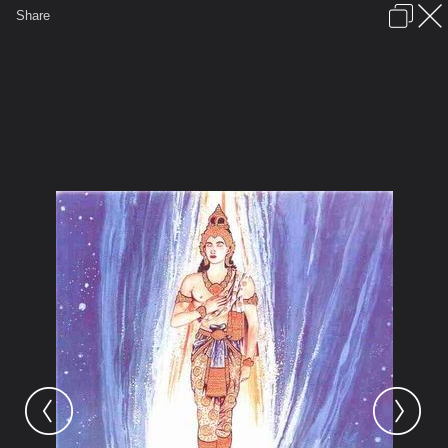
เข้าสู่ระบบหรือลงทะเบียน
Share
ภาษาไทย
ลงโฆษณา
ติดต่อเรา
ช่วยเหลือ
ชุมชนชาวพุทธ
ข้อกำหนดและกฎ
หน้าแรก
เว็บบอร์ด
มีอะไรใหม่
รูปภาพ
คอลเล็คชั่น
สถานที่
กล้อง
แท็ก
...
หน้าแรก
รูปภาพ
General
kk.
จิตนำทาง
เทวา