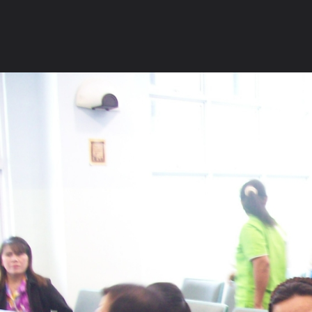
ภาษาไทย
หน้าแรก
เว็บบอร์ด
มีอะไรใหม่
วิดีโอ
รูปภา
หมวดหมู่
มีอะไรใหม่
คอลเล็คชั่น
สถานที่
กล้อง
แ
หน้าแรก
รูปภาพ
General
ติงติง
คือความเป็นไป
เที่ยวสิงคโปร์ 191