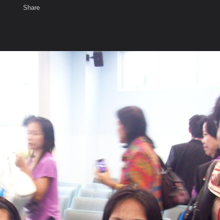
Share
เสียงธรรม
สมาชิก
ห้องสนทนา
พ
ท็ก