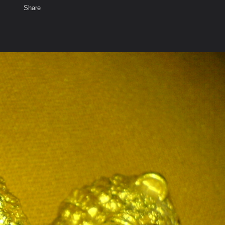
Share
เสียงธรรม
สมาชิก
ห้องสนทนา
พ
ท็ก