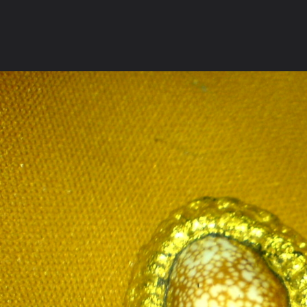
ภาษาไทย
หน้าแรก
เว็บบอร์ด
มีอะไรใหม่
วิดีโอ
รูปภา
หมวดหมู่
มีอะไรใหม่
คอลเล็คชั่น
สถานที่
กล้อง
แ
หน้าแรก
รูปภาพ
General
NR
วัดบุญบางสิงห์
เบี้ยแก้ ตำราท่านอาจารย์เที่ยง 1