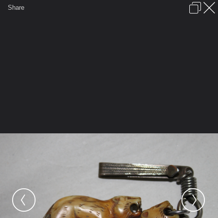
เข้าสู่ระบบหรือลงทะเบียน
Share
ภาษาไทย
ลงโฆษณา
ติดต่อเรา
ช่วยเหลือ
ชุมชนชาวพุทธ
ข้อกำหนดและกฎ
หน้าแรก
เว็บบอร์ด
มีอะไรใหม่
รูปภาพ
คอลเล็คชั่น
สถานที่
กล้อง
แท็ก
...
รูปภาพ
...
ชมรมอนุรักษ์พระเครื่องเกษตรบางพระ(เขี้ยวๆงาๆ)
เสือขย่ม หาดูยาก เจ้าของหวงนักหวงหนา