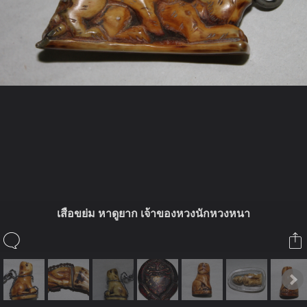
ในอัลบั้มนี้
bangpra_amulet_club
เสือขย่ม หาดูยาก เจ้าของหวงนักหวงหนา
ในอัลบั้ม
ชมรมอนุรักษ์พระเครื่องเกษตรบาง
พระ(เขี้ยวๆงาๆ)
18 กันยายน 2012
(You must log in or sign up to comment here.)