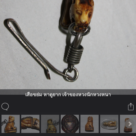
เสือขย่ม หาดูยาก เจ้าของหวงนักหวงหนา