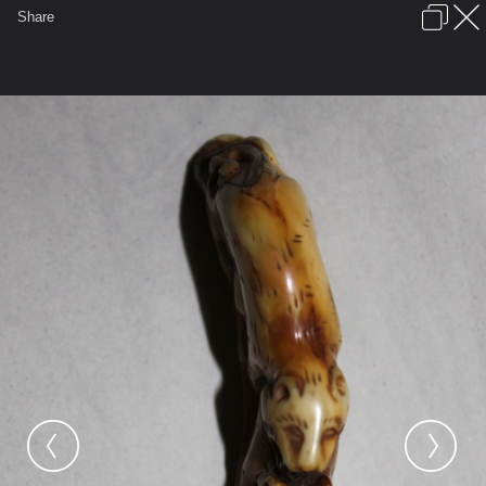
เข้าสู่ระบบหรือลงทะเบียน
Share
ภาษาไทย
ลงโฆษณา
ติดต่อเรา
ช่วยเหลือ
ชุมชนชาวพุทธ
ข้อกำหนดและกฎ
หน้าแรก
เว็บบอร์ด
มีอะไรใหม่
รูปภาพ
คอลเล็คชั่น
สถานที่
กล้อง
แท็ก
...
รูปภาพ
...
ชมรมอนุรักษ์พระเครื่องเกษตรบางพระ(เขี้ยวๆงาๆ)
เสือขย่ม หาดูยาก เจ้าของหวงนักหวงหนา