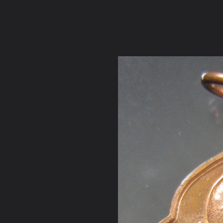
ภาษาไทย
หน้าแรก
เว็บบอร์ด
มีอะไรใหม่
วิดีโอ
รูปภา
หมวดหมู่
มีอะไรใหม่
คอลเล็คชั่น
สถานที่
กล้อง
แ
หน้าแรก
รูปภาพ
General
ศิทย์คนหนึ่ง
หลวงปู่ทิม วัดพร
เหรียญรูปเหมือน หลังลายมือ 350 บาท