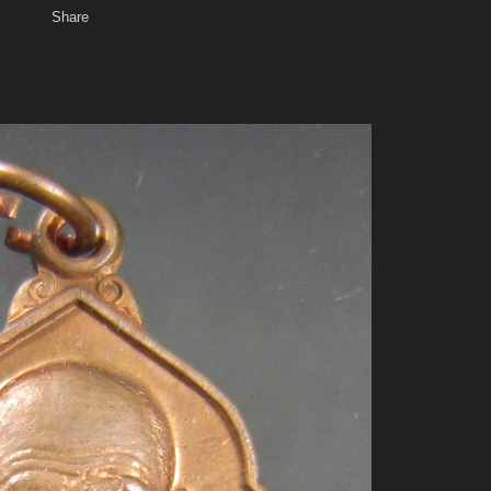
Share
เสียงธรรม
สมาชิก
ห้องสนทนา
พ
ท็ก
ะขาว