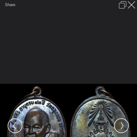
เข้าสู่ระบบหรือลงทะเบียน
Share
ภาษาไทย
ลงโฆษณา
ติดต่อเรา
ช่วยเหลือ
ชุมชนชาวพุทธ
ข้อกำหนดและกฎ
หน้าแรก
เว็บบอร์ด
มีอะไรใหม่
รูปภาพ
คอลเล็คชั่น
สถานที่
กล้อง
แท็ก
...
หน้าแรก
รูปภาพ
General
amulet club
My Amulet
เหรียญหลัง ภปร. พ.ศ. 2521 พ่อท่านคลิ้ง
วัดถลุงทอง บล็อกธรรมดา