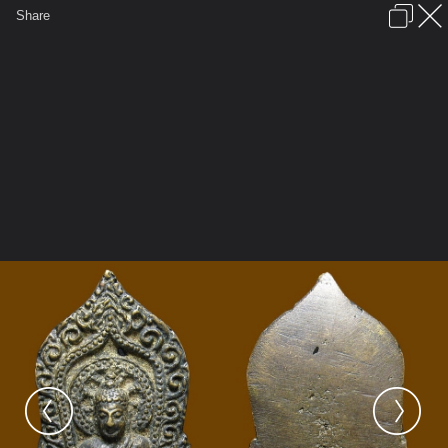
เข้าสู่ระบบหรือลงทะเบียน
Share
ภาษาไทย
ลงโฆษณา
ติดต่อเรา
ช่วยเหลือ
ชุมชนชาวพุทธ
ข้อกำหนดและกฎ
หน้าแรก
เว็บบอร์ด
มีอะไรใหม่
รูปภาพ
คอลเล็คชั่น
สถานที่
กล้อง
แท็ก
...
...
รูปภาพ
General
cappu
พระเครื่องเรื่องของขลัง
เหรียญหล่อวัดท่าทอง 4 horz