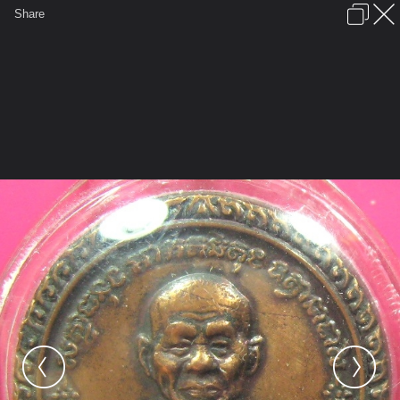
เข้าสู่ระบบหรือลงทะเบียน
Share
ภาษาไทย
ลงโฆษณา
ติดต่อเรา
ช่วยเหลือ
ชุมชนชาวพุทธ
ข้อกำหนดและกฎ
หน้าแรก
เว็บบอร์ด
มีอะไรใหม่
รูปภาพ
คอลเล็คชั่น
สถานที่
กล้อง
แท็ก
...
หน้าแรก
รูปภาพ
General
chuzzle
พระเครื่อง 1
เหรียญ ล.พ.พุฒิ วัดกลางบางพระ