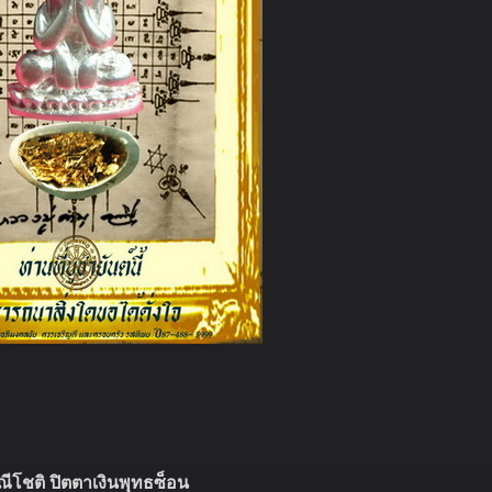
ณีโชติ ปิตตาเงินพุทธซ็อน