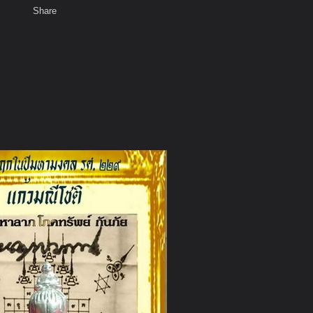
Share
เสียงธรรม
สมาชิก
ห้องสนทนา
พ
ท็ก