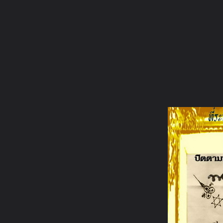
ภาษาไทย
หน้าแรก
เว็บบอร์ด
มีอะไรใหม่
วิดีโอ
รูปภา
หมวดหมู่
มีอะไรใหม่
คอลเล็คชั่น
สถานที่
กล้อง
แ
หน้าแรก
รูปภาพ
General
หลวงพี่หิน
ศรัทธาที่เหมือนกัน
แก้วมณีโชติ ปิตตาเงินพุทธซ็อน