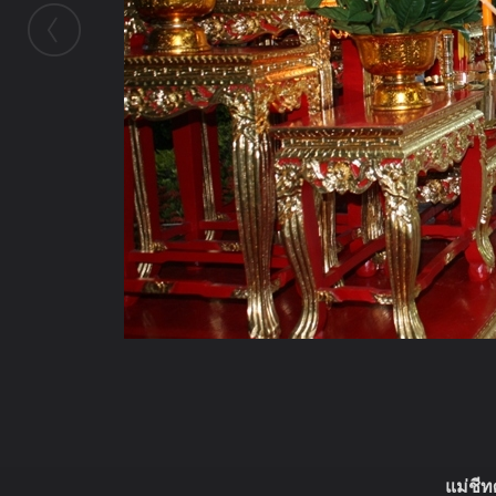
ในอัลบั้มนี้
แม่ชีท