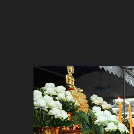
ภาษาไทย
หน้าแรก
เว็บบอร์ด
มีอะไรใหม่
วิดีโอ
รูปภา
หมวดหมู่
มีอะไรใหม่
คอลเล็คชั่น
สถานที่
กล้อง
แ
หน้าแรก
รูปภาพ
General
ชัยโยๆ
ปฏิบัติธรรมวัดพิชัยญาต
แม่ชีทศพรจุดธูปเทียนเครื่องบูชา