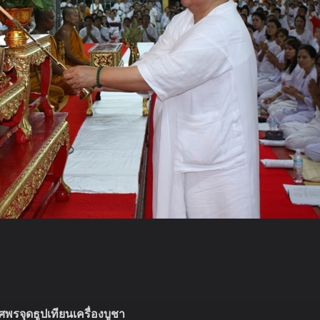
ศพรจุดธูปเทียนเครื่องบูชา