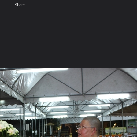
Share
เสียงธรรม
สมาชิก
ห้องสนทนา
พ
ท็ก
ิ