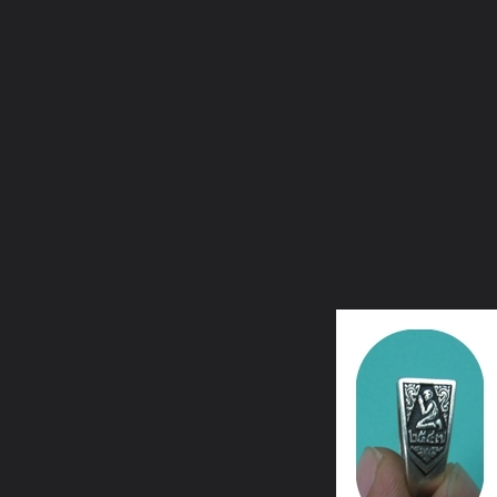
ภาษาไทย
หน้าแรก
เว็บบอร์ด
มีอะไรใหม่
วิดีโอ
รูปภา
หมวดหมู่
มีอะไรใหม่
คอลเล็คชั่น
สถานที่
กล้อง
แ
หน้าแรก
รูปภาพ
General
รักปู่
หลวงปู่ดู่ประทีปในดวงใจ
แหวนหลวงน้า