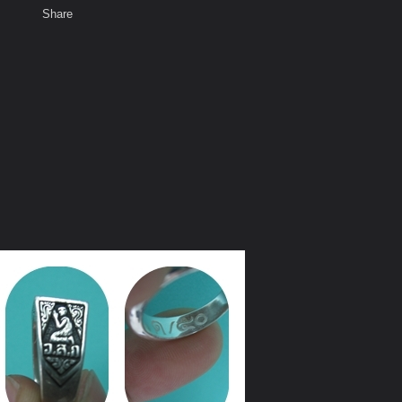
Share
เสียงธรรม
สมาชิก
ห้องสนทนา
พ
ท็ก