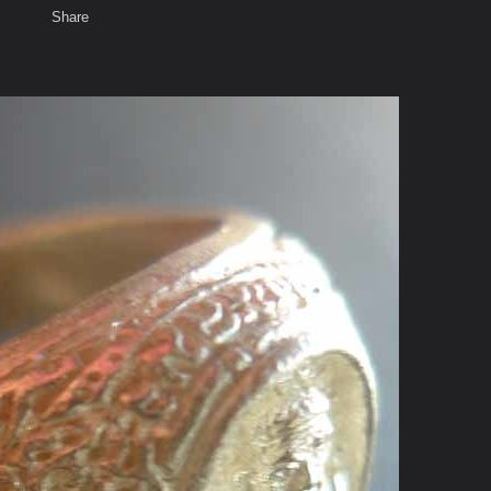
Share
เสียงธรรม
สมาชิก
ห้องสนทนา
พ
ท็ก
หมุน