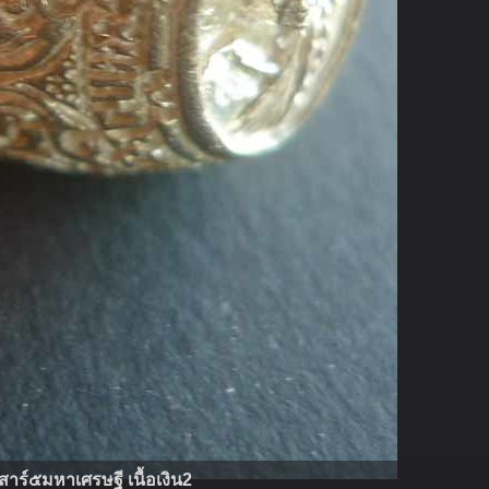
าร์๕มหาเศรษฐี เนื้อเงิน2