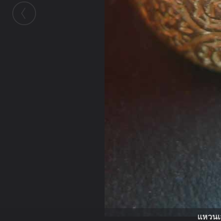
แหวนเส