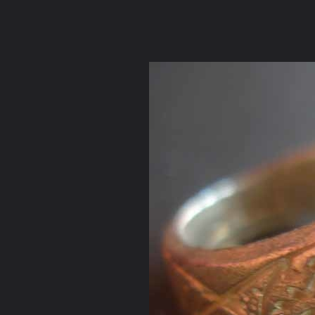
ภาษาไทย
หน้าแรก
เว็บบอร์ด
มีอะไรใหม่
วิดีโอ
รูปภา
หมวดหมู่
มีอะไรใหม่
คอลเล็คชั่น
สถานที่
กล้อง
แ
หน้าแรก
รูปภาพ
General
Magicbunny
วัตถุมงคลหลวงปู่
แหวนเสาร์๕มหาเศรษฐี เนื้อเงิน2