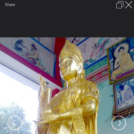
เข้าสู่ระบบหรือลงทะเบียน
Share
ภาษาไทย
ลงโฆษณา
ติดต่อเรา
ช่วยเหลือ
ชุมชนชาวพุทธ
ข้อกำหนดและกฎ
หน้าแรก
เว็บบอร์ด
มีอะไรใหม่
รูปภาพ
คอลเล็คชั่น
สถานที่
กล้อง
แท็ก
...
รูปภาพ
...
แชมป์คุง
โรงเจกวนอิมโพธิธรรม
โพธิธรรม14