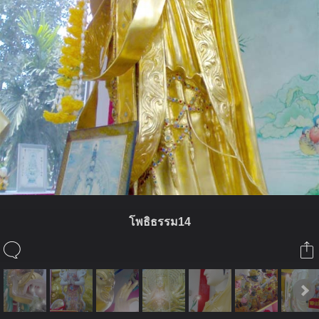
โพธิธรรม14
ในอัลบั้มนี้