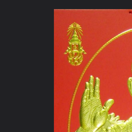
ภาษาไทย
หน้าแรก
เว็บบอร์ด
มีอะไรใหม่
วิดีโอ
รูปภา
มีอะไรใหม่
คอลเล็คชั่น
สถานที่
กล้อง
แท็ก
...
หน้าแรก
รูปภาพ
General
ช่อทิพย์123
ภาพสวย
ในหลวง 2