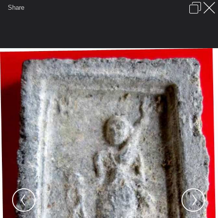
เข้าสู่ระบบหรือลงทะเบียน
Share
ภาษาไทย
ลงโฆษณา
ติดต่อเรา
ช่วยเหลือ
ชุมชนชาวพุทธ
ข้อกำหนดและกฎ
หน้าแรก
เว็บบอร์ด
มีอะไรใหม่
รูปภาพ
คอลเล็คชั่น
สถานที่
กล้อง
แท็ก
...
หน้าแรก
รูปภาพ
General
ธรรมลิขิต
สิวลี ชุดที่ 2
ใบลาน9 หลัง