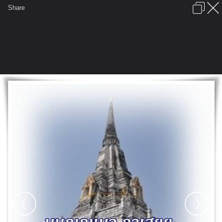
เข้าสู่ระบบหรือลงทะเบียน
Share
ภาษาไทย
ลงโฆษณา
ติดต่อเรา
ช่วยเหลือ
ชุมชนชาวพุทธ
ข้อกำหนดและกฎ
หน้าแรก
เว็บบอร์ด
มีอะไรใหม่
รูปภาพ
คอลเล็คชั่น
สถานที่
กล้อง
แท็ก
...
หน้าแรก
รูปภาพ
General
อริยบุตร
พุทธภาษิต
00 มนุญญ