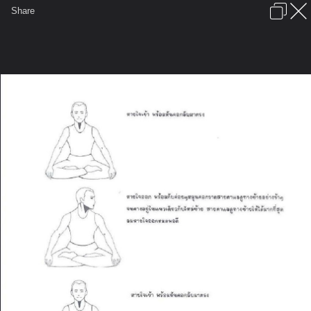
เข้าสู่ระบบหรือลงทะเบียน
Share
ภาษาไทย
ลงโฆษณา
ติดต่อเรา
ช่วยเหลือ
ชุมชนชาวพุทธ
ข้อกำหนดและกฎ
หน้าแรก
เว็บบอร์ด
มีอะไรใหม่
รูปภาพ
คอลเล็คชั่น
สถานที่
กล้อง
แท็ก
...
...
รูปภาพ
General
Inner Smile
ZhanZhuang
0005