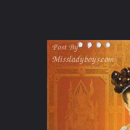
ภาษาไทย
หน้าแรก
เว็บบอร์ด
มีอะไรใหม่
วิดีโอ
รูปภา
หมวดหมู่
มีอะไรใหม่
คอลเล็คชั่น
สถานที่
กล้อง
แ
หน้าแรก
รูปภาพ
General
MayBuddhaBlessYou
ดนตรีไ
004