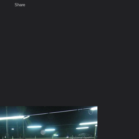
Share
เสียงธรรม
สมาชิก
ห้องสนทนา
พ
ท็ก