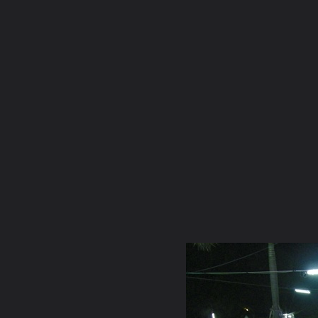
ภาษาไทย
หน้าแรก
เว็บบอร์ด
มีอะไรใหม่
วิดีโอ
รูปภา
หมวดหมู่
มีอะไรใหม่
คอลเล็คชั่น
สถานที่
กล้อง
แ
หน้าแรก
รูปภาพ
General
Ratchanee009
ปฏิบัติ
008