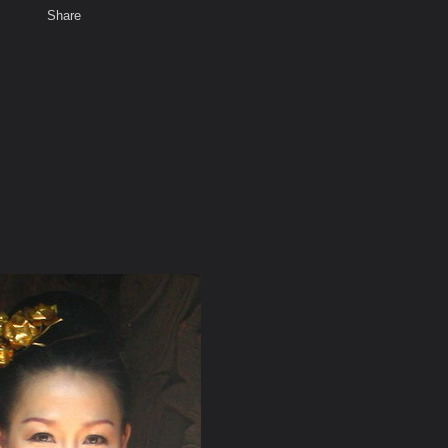
Share
เสียงธรรม
สมาชิก
ห้องสนทนา
พ
ท็ก
0