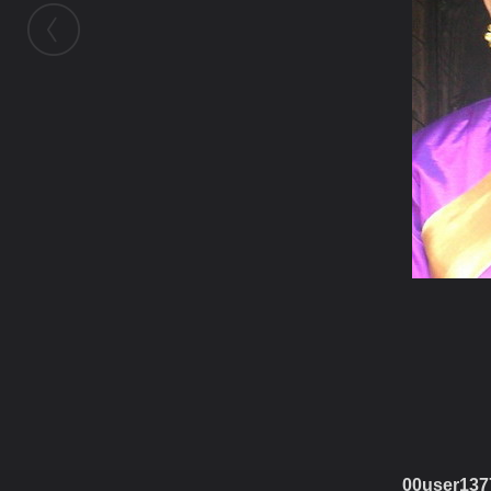
ในอัลบั้มนี้
โมเย
ในอัลบั้ม
หนึ่งเพชรล้านนา
00user137