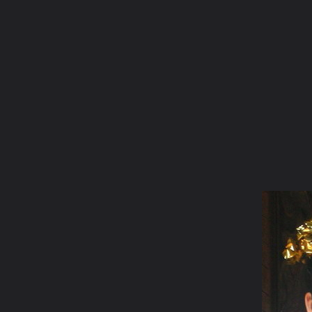
ภาษาไทย
หน้าแรก
เว็บบอร์ด
มีอะไรใหม่
วิดีโอ
รูปภา
หมวดหมู่
มีอะไรใหม่
คอลเล็คชั่น
สถานที่
กล้อง
แ
หน้าแรก
รูปภาพ
General
โมเย
หนึ่งเพชรล้านนา
00user13773 pic29861 124153315900