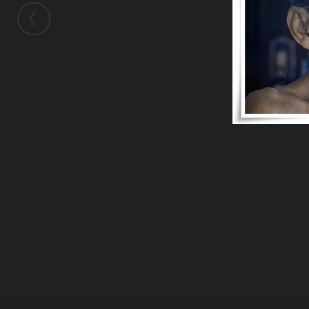
ในอัลบั้มนี้
gatsby_ut
ในอัลบั้ม
วัดท่าซุง
6 กุมภาพันธ์ 2011
(You must log in or sign up to comment here.)