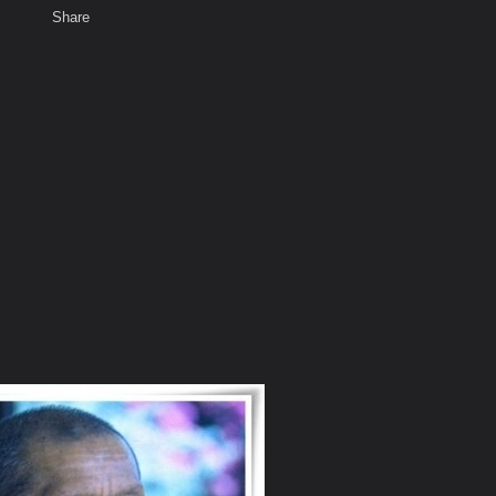
Share
เสียงธรรม
สมาชิก
ห้องสนทนา
พ
ท็ก