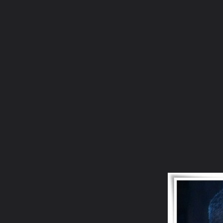
ภาษาไทย
หน้าแรก
เว็บบอร์ด
มีอะไรใหม่
วิดีโอ
รูปภา
หมวดหมู่
มีอะไรใหม่
คอลเล็คชั่น
สถานที่
กล้อง
แ
หน้าแรก
รูปภาพ
General
อริยบุตร
วัดท่าซุง
01 (40)