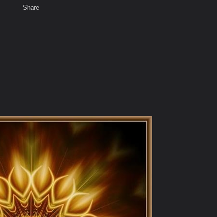
Share
เสียงธรรม
สมาชิก
ห้องสนทนา
พ
ท็ก