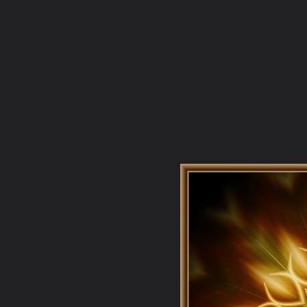
ภาษาไทย
หน้าแรก
เว็บบอร์ด
มีอะไรใหม่
วิดีโอ
รูปภา
หมวดหมู่
มีอะไรใหม่
คอลเล็คชั่น
สถานที่
กล้อง
แ
หน้าแรก
รูปภาพ
General
อคฺคชโย
ไม่มีต้น ไม่มีปลาย
01 mandala du jour