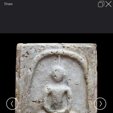
เข้าสู่ระบบหรือลงทะเบียน
Share
ภาษาไทย
ลงโฆษณา
ติดต่อเรา
ช่วยเหลือ
ชุมชนชาวพุทธ
ข้อกำหนดและกฎ
หน้าแรก
เว็บบอร์ด
มีอะไรใหม่
รูปภาพ
คอลเล็คชั่น
สถานที่
กล้อง
แท็ก
...
หน้าแรก
รูปภาพ
General
เชน
พระสมเด็จวัดระฆัง
01