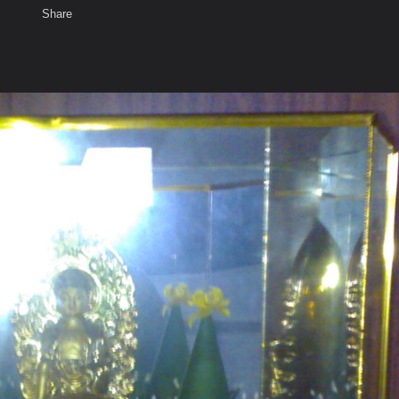
Share
เสียงธรรม
สมาชิก
ห้องสนทนา
พ
ท็ก