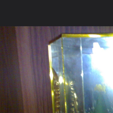
ภาษาไทย
หน้าแรก
เว็บบอร์ด
มีอะไรใหม่
วิดีโอ
รูปภา
หมวดหมู่
มีอะไรใหม่
คอลเล็คชั่น
สถานที่
กล้อง
แ
หน้าแรก
รูปภาพ
General
wanakonth
หิ้งพระที่บ้าน
01052010329