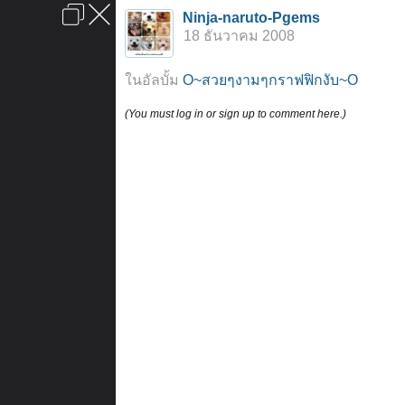
เข้าสู่ระบบหรือลงทะเบียน
Ninja-naruto-Pgems
ลงโฆษณา
ติดต่อเรา
ช่วยเหลือ
หน้าหลัก
ไปข้างบน
18 ธันวาคม 2008
ข้อกำหนดและกฎ
ในอัลบั้ม
O~สวยๆงามๆกราฟฟิกงับ~O
(You must log in or sign up to comment here.)