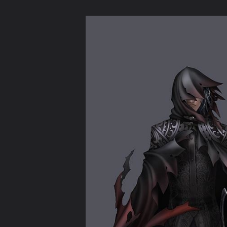
ภาษาไทย
หน้าแรก
เว็บบอร์ด
มีอะไรใหม่
วิดีโอ
รูปภา
หมวดหมู่
มีอะไรใหม่
คอลเล็คชั่น
สถานที่
กล้อง
แ
หน้าแรก
รูปภาพ
General
Ninja-naruto-Pgems
O~สวยๆง
013 31