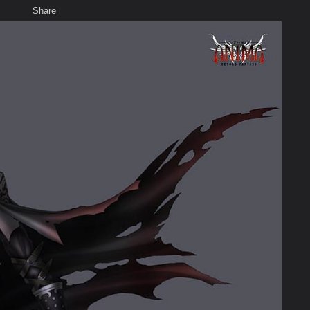
Share
เสียงธรรม
สมาชิก
ห้องสนทนา
พ
ท็ก
ามๆกราฟฟิกงับ~O