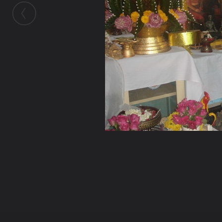
ในอัลบั้มนี้
kadkao
ในอัลบั้ม
ภาพจากคัดเค้า