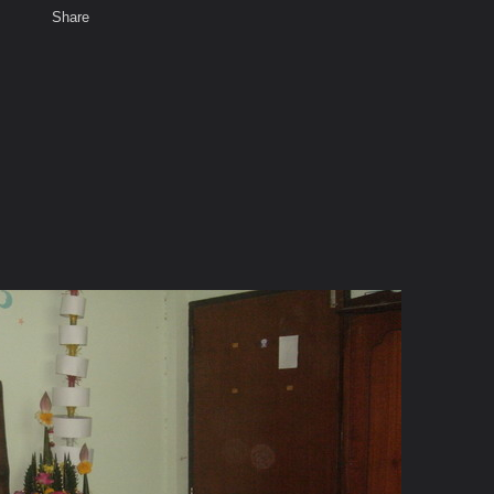
Share
เสียงธรรม
สมาชิก
ห้องสนทนา
พ
ท็ก