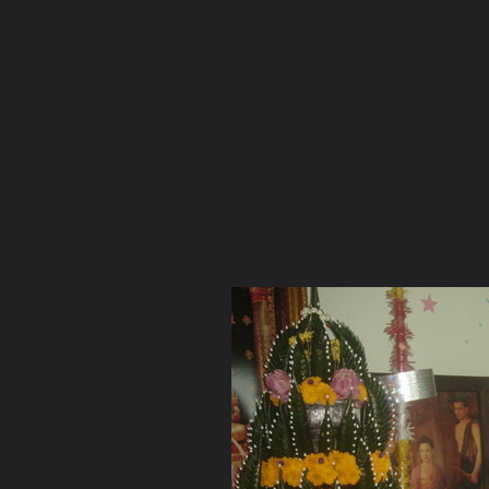
ภาษาไทย
หน้าแรก
เว็บบอร์ด
มีอะไรใหม่
วิดีโอ
รูปภา
หมวดหมู่
มีอะไรใหม่
คอลเล็คชั่น
สถานที่
กล้อง
แ
หน้าแรก
รูปภาพ
General
kadkao
ภาพจากคัดเค้า
017