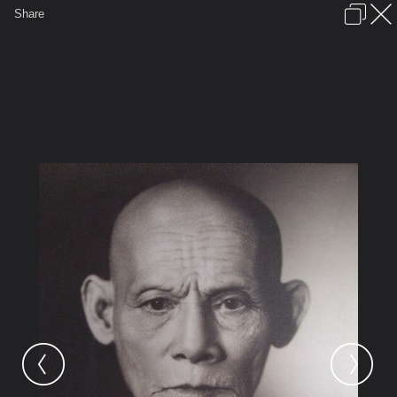
เข้าสู่ระบบหรือลงทะเบียน
Share
ภาษาไทย
ลงโฆษณา
ติดต่อเรา
ช่วยเหลือ
ชุมชนชาวพุทธ
ข้อกำหนดและกฎ
หน้าแรก
เว็บบอร์ด
มีอะไรใหม่
รูปภาพ
คอลเล็คชั่น
สถานที่
กล้อง
แท็ก
...
รูปภาพ
...
่jeng
บูรพาจารย์สายพระอาจารย์มั่น ภูริทั
04 ลป.จูม 2431 2505