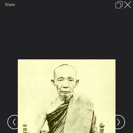
เข้าสู่ระบบหรือลงทะเบียน
Share
ภาษาไทย
ลงโฆษณา
ติดต่อเรา
ช่วยเหลือ
ชุมชนชาวพุทธ
ข้อกำหนดและกฎ
หน้าแรก
เว็บบอร์ด
มีอะไรใหม่
รูปภาพ
คอลเล็คชั่น
สถานที่
กล้อง
แท็ก
...
...
รูปภาพ
General
TupLuang
พระพุทธศาสนา
0470 061354