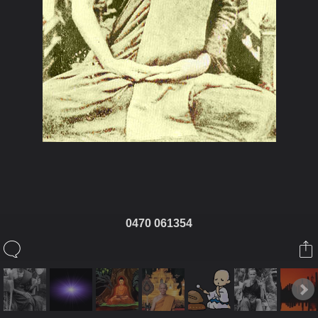
ในอัลบั้มนี้
0470 061354
TupLuang
ในอัลบั้ม
พระพุทธศาสนา