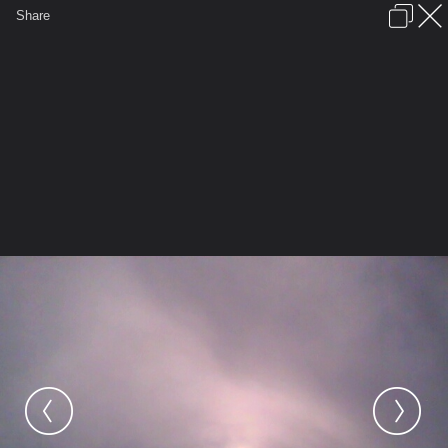
เข้าสู่ระบบหรือลงทะเบียน
Share
ภาษาไทย
ลงโฆษณา
ติดต่อเรา
ช่วยเหลือ
ชุมชนชาวพุทธ
ข้อกำหนดและกฎ
หน้าแรก
เว็บบอร์ด
มีอะไรใหม่
รูปภาพ
คอลเล็คชั่น
สถานที่
กล้อง
แท็ก
...
รูปภาพ
...
สงบระงับ
ภาพท้องฟ้า ก้อนเมฆ1
05 04 09 151052