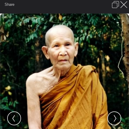
เข้าสู่ระบบหรือลงทะเบียน
Share
ภาษาไทย
ลงโฆษณา
ติดต่อเรา
ช่วยเหลือ
ชุมชนชาวพุทธ
ข้อกำหนดและกฎ
หน้าแรก
เว็บบอร์ด
มีอะไรใหม่
รูปภาพ
คอลเล็คชั่น
สถานที่
กล้อง
แท็ก
...
หน้าแรก
รูปภาพ
General
jaetechno
พระอริยเจ้า
056