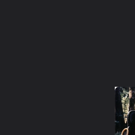
ภาษาไทย
หน้าแรก
เว็บบอร์ด
มีอะไรใหม่
วิดีโอ
รูปภา
หมวดหมู่
มีอะไรใหม่
คอลเล็คชั่น
สถานที่
กล้อง
แ
หน้าแรก
รูปภาพ
General
jaetechno
พระอริยเจ้า
058