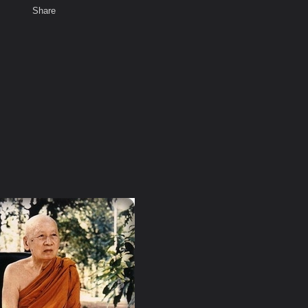
Share
เสียงธรรม
สมาชิก
ห้องสนทนา
พ
ท็ก