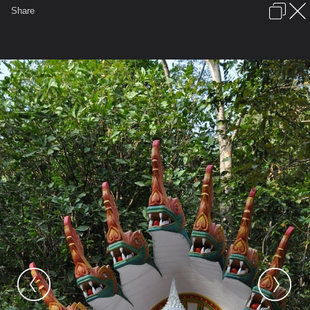
เข้าสู่ระบบหรือลงทะเบียน
Share
ภาษาไทย
ลงโฆษณา
ติดต่อเรา
ช่วยเหลือ
ชุมชนชาวพุทธ
ข้อกำหนดและกฎ
หน้าแรก
เว็บบอร์ด
มีอะไรใหม่
รูปภาพ
คอลเล็คชั่น
สถานที่
กล้อง
แท็ก
...
รูปภาพ
...
anand
ไปถวายพระพรพระบาทสมเด็จพระเจ้าอยู่หัว
064