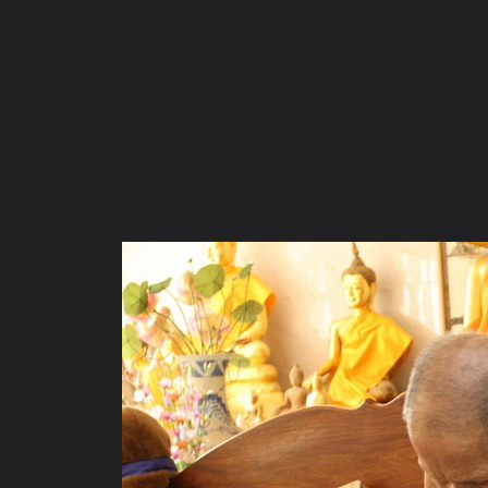
ภาษาไทย
หน้าแรก
เว็บบอร์ด
มีอะไรใหม่
วิดีโอ
รูปภา
หมวดหมู่
มีอะไรใหม่
คอลเล็คชั่น
สถานที่
กล้อง
แ
หน้าแรก
รูปภาพ
General
JOMKAMUNG
เดินสาย ถวายร
1 (10)