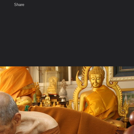
Share
เสียงธรรม
สมาชิก
ห้องสนทนา
พ
ท็ก
ูป บูรภาจารย์