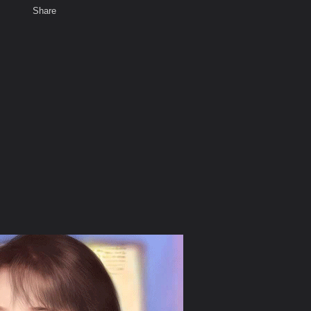
Share
เสียงธรรม
สมาชิก
ห้องสนทนา
พ
ท็ก