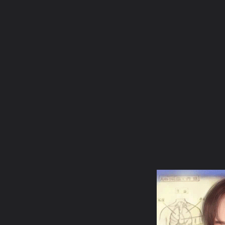
ภาษาไทย
หน้าแรก
เว็บบอร์ด
มีอะไรใหม่
วิดีโอ
รูปภา
หมวดหมู่
มีอะไรใหม่
คอลเล็คชั่น
สถานที่
กล้อง
แ
หน้าแรก
รูปภาพ
General
siamesecat2005
cg-1
1