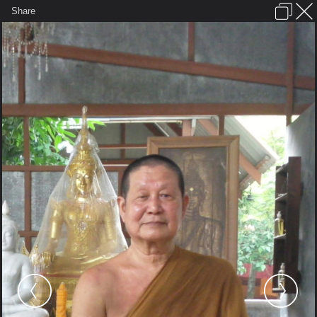
เข้าสู่ระบบหรือลงทะเบียน
Share
ภาษาไทย
ลงโฆษณา
ติดต่อเรา
ช่วยเหลือ
ชุมชนชาวพุทธ
ข้อกำหนดและกฎ
หน้าแรก
เว็บบอร์ด
มีอะไรใหม่
รูปภาพ
คอลเล็คชั่น
สถานที่
กล้อง
แท็ก
...
...
รูปภาพ
General
katapunyo
วัดป่ามณีกาญจน์
1