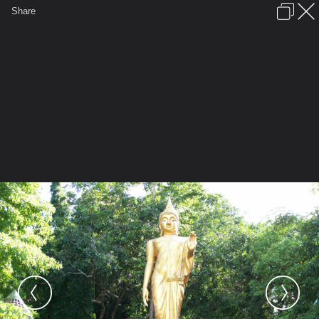
เข้าสู่ระบบหรือลงทะเบียน
Share
ภาษาไทย
ลงโฆษณา
ติดต่อเรา
ช่วยเหลือ
ชุมชนชาวพุทธ
ข้อกำหนดและกฎ
หน้าแรก
เว็บบอร์ด
มีอะไรใหม่
รูปภาพ
คอลเล็คชั่น
สถานที่
กล้อง
แท็ก
...
หน้าแรก
รูปภาพ
General
khimtong
ปาริชาด
100 0014