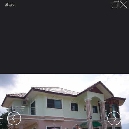
เข้าสู่ระบบหรือลงทะเบียน
Share
ภาษาไทย
ลงโฆษณา
ติดต่อเรา
ช่วยเหลือ
ชุมชนชาวพุทธ
ข้อกำหนดและกฎ
หน้าแรก
เว็บบอร์ด
มีอะไรใหม่
รูปภาพ
คอลเล็คชั่น
สถานที่
กล้อง
แท็ก
...
รูปภาพ
...
ขุนแผนน้อยน่ารัก
อุ้มน้องหมาหน้าบ้าน
100 0223