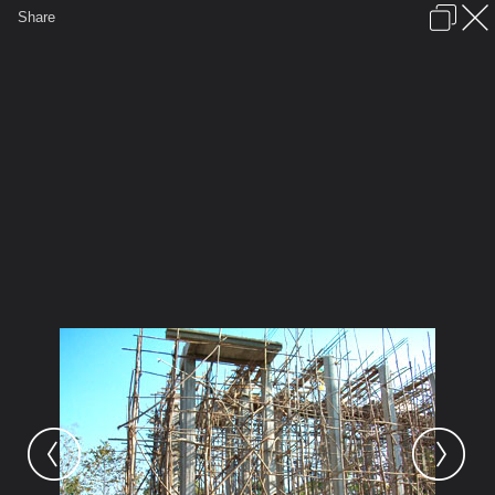
เข้าสู่ระบบหรือลงทะเบียน
Share
ภาษาไทย
ลงโฆษณา
ติดต่อเรา
ช่วยเหลือ
ชุมชนชาวพุทธ
ข้อกำหนดและกฎ
หน้าแรก
เว็บบอร์ด
มีอะไรใหม่
รูปภาพ
คอลเล็คชั่น
สถานที่
กล้อง
แท็ก
...
...
รูปภาพ
General
prajummai
รูปวัดประจำไม้
100 0272