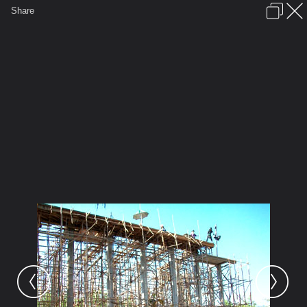
เข้าสู่ระบบหรือลงทะเบียน
Share
ภาษาไทย
ลงโฆษณา
ติดต่อเรา
ช่วยเหลือ
ชุมชนชาวพุทธ
ข้อกำหนดและกฎ
หน้าแรก
เว็บบอร์ด
มีอะไรใหม่
รูปภาพ
คอลเล็คชั่น
สถานที่
กล้อง
แท็ก
...
...
รูปภาพ
General
prajummai
รูปวัดประจำไม้
100 0281