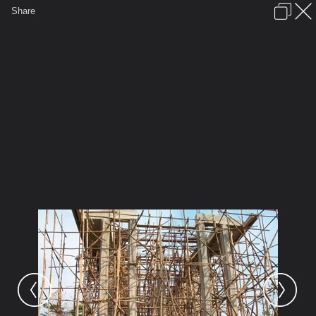
เข้าสู่ระบบหรือลงทะเบียน
Share
ภาษาไทย
ลงโฆษณา
ติดต่อเรา
ช่วยเหลือ
ชุมชนชาวพุทธ
ข้อกำหนดและกฎ
หน้าแรก
เว็บบอร์ด
มีอะไรใหม่
รูปภาพ
คอลเล็คชั่น
สถานที่
กล้อง
แท็ก
...
...
รูปภาพ
General
prajummai
รูปวัดประจำไม้
100 0293