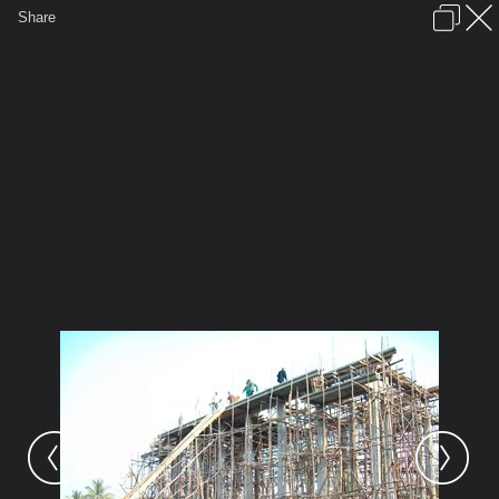
เข้าสู่ระบบหรือลงทะเบียน
Share
ภาษาไทย
ลงโฆษณา
ติดต่อเรา
ช่วยเหลือ
ชุมชนชาวพุทธ
ข้อกำหนดและกฎ
หน้าแรก
เว็บบอร์ด
มีอะไรใหม่
รูปภาพ
คอลเล็คชั่น
สถานที่
กล้อง
แท็ก
...
...
รูปภาพ
General
prajummai
รูปวัดประจำไม้
100 0346