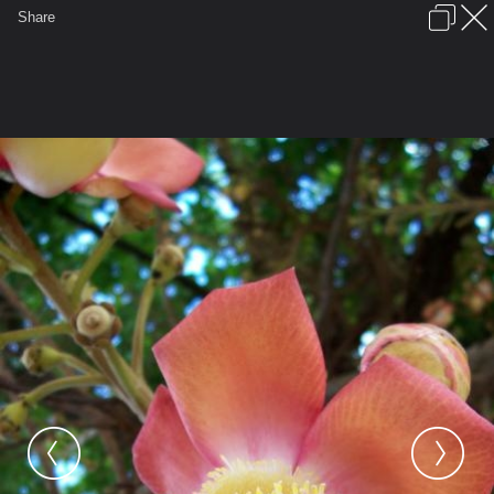
เข้าสู่ระบบหรือลงทะเบียน
Share
ภาษาไทย
ลงโฆษณา
ติดต่อเรา
ช่วยเหลือ
ชุมชนชาวพุทธ
ข้อกำหนดและกฎ
หน้าแรก
เว็บบอร์ด
มีอะไรใหม่
รูปภาพ
คอลเล็คชั่น
สถานที่
กล้อง
แท็ก
...
รูปภาพ
...
numnim
ภาพเก็บตกงานวางเหรียญ
100 4834