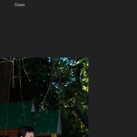
Share
เสียงธรรม
สมาชิก
ห้องสนทนา
พ
ท็ก
กษา อ.ไชยปราการ