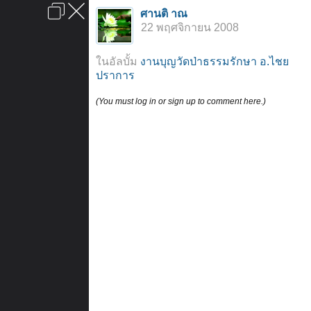
เข้าสู่ระบบหรือลงทะเบียน
ศานติ าณ
ลงโฆษณา
ติดต่อเรา
ช่วยเหลือ
หน้าหลัก
ไปข้างบน
22 พฤศจิกายน 2008
ข้อกำหนดและกฎ
ในอัลบั้ม
งานบุญวัดป่าธรรมรักษา อ.ไชย
ปราการ
(You must log in or sign up to comment here.)