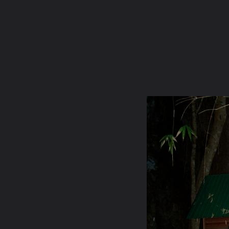
ภาษาไทย
หน้าแรก
เว็บบอร์ด
มีอะไรใหม่
วิดีโอ
รูปภา
หมวดหมู่
มีอะไรใหม่
คอลเล็คชั่น
สถานที่
กล้อง
แ
หน้าแรก
รูปภาพ
General
numnim
งานบุญวัดป่าธรรมรั
100 5400