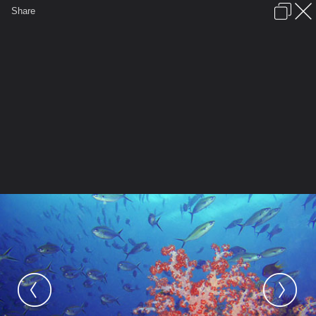
เข้าสู่ระบบหรือลงทะเบียน
Share
ภาษาไทย
ลงโฆษณา
ติดต่อเรา
ช่วยเหลือ
ชุมชนชาวพุทธ
ข้อกำหนดและกฎ
หน้าแรก
เว็บบอร์ด
มีอะไรใหม่
รูปภาพ
คอลเล็คชั่น
สถานที่
กล้อง
แท็ก
...
หน้าแรก
รูปภาพ
General
ratrimanee
Natural