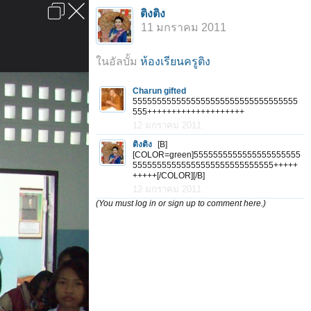
เข้าสู่ระบบหรือลงทะเบียน
ติงติง
ลงโฆษณา
ติดต่อเรา
ช่วยเหลือ
หน้าหลัก
ไปข้างบน
11 มกราคม 2011
ข้อกำหนดและกฎ
ในอัลบั้ม
ห้องเรียนครูติง
Charun gifted
5555555555555555555555555555555555
555++++++++++++++++++++
12 มกราคม 2011
ติงติง
[B]
[COLOR=green]5555555555555555555555
55555555555555555555555555555+++++
+++++[/COLOR][/B]
12 มกราคม 2011
(You must log in or sign up to comment here.)