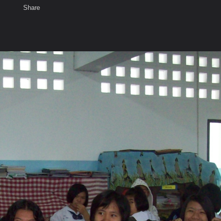
Share
เสียงธรรม
สมาชิก
ห้องสนทนา
พ
ท็ก