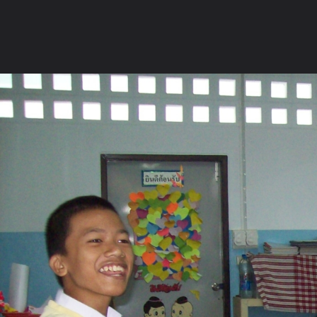
ภาษาไทย
หน้าแรก
เว็บบอร์ด
มีอะไรใหม่
วิดีโอ
รูปภา
หมวดหมู่
มีอะไรใหม่
คอลเล็คชั่น
สถานที่
กล้อง
แ
หน้าแรก
รูปภาพ
General
ติงติง
ห้องเรียนครูติง
101 3421