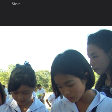
Share
เสียงธรรม
สมาชิก
ห้องสนทนา
พ
ท็ก
ห้องแซงวิทยา