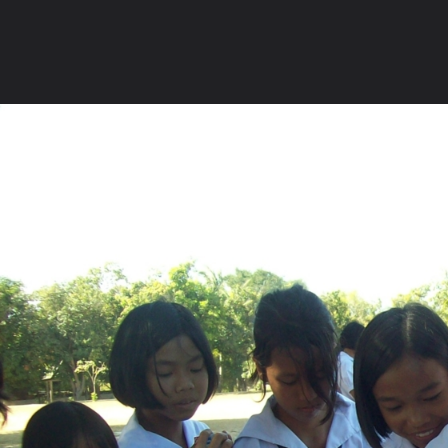
ภาษาไทย
หน้าแรก
เว็บบอร์ด
มีอะไรใหม่
วิดีโอ
รูปภา
หมวดหมู่
มีอะไรใหม่
คอลเล็คชั่น
สถานที่
กล้อง
แ
หน้าแรก
รูปภาพ
General
ติงติง
ช่วยเหลือโรงเรียนชุมชน
101 3608