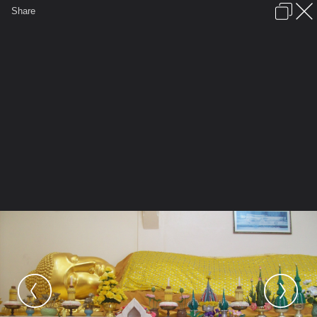
เข้าสู่ระบบหรือลงทะเบียน
Share
ภาษาไทย
ลงโฆษณา
ติดต่อเรา
ช่วยเหลือ
ชุมชนชาวพุทธ
ข้อกำหนดและกฎ
หน้าแรก
เว็บบอร์ด
มีอะไรใหม่
รูปภาพ
คอลเล็คชั่น
สถานที่
กล้อง
แท็ก
...
...
รูปภาพ
General
ติงติง
วัดถ้ำอภัยดำรงธรรม
101 5190