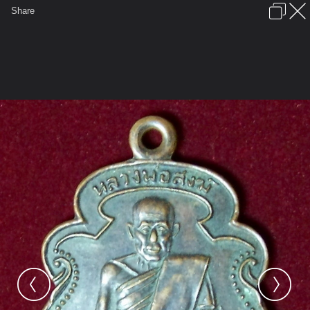
เข้าสู่ระบบหรือลงทะเบียน
Share
ภาษาไทย
ลงโฆษณา
ติดต่อเรา
ช่วยเหลือ
ชุมชนชาวพุทธ
ข้อกำหนดและกฎ
หน้าแรก
เว็บบอร์ด
มีอะไรใหม่
รูปภาพ
คอลเล็คชั่น
สถานที่
กล้อง
แท็ก
...
...
รูปภาพ
General
พลพงษ์
หลวงพ่อสุพจน์+อื่นๆ
101 6282.1