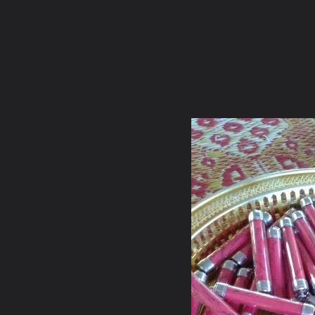
ภาษาไทย
หน้าแรก
เว็บบอร์ด
มีอะไรใหม่
วิดีโอ
รูปภา
หมวดหมู่
มีอะไรใหม่
คอลเล็คชั่น
สถานที่
กล้อง
แ
หน้าแรก
รูปภาพ
General
ธัมมทีโป
wattri new
10157315 734563216595395 83091390