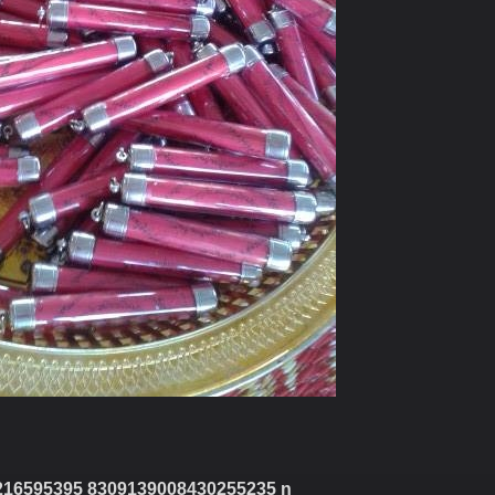
216595395 8309139008430255235 n