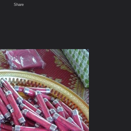
Share
เสียงธรรม
สมาชิก
ห้องสนทนา
พ
ท็ก
08430255235 n